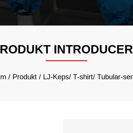
LJ-Rhineston
Broderimaski
LJ-Multifunk
Broderimaski
LJ-Keps/T-Sh
RODUKT INTRODUCE
Rörformig Br
LJ-Sprututskri
Broderimaski
em
/
Produkt
/
LJ-Keps/ T-shirt/ Tubular-ser