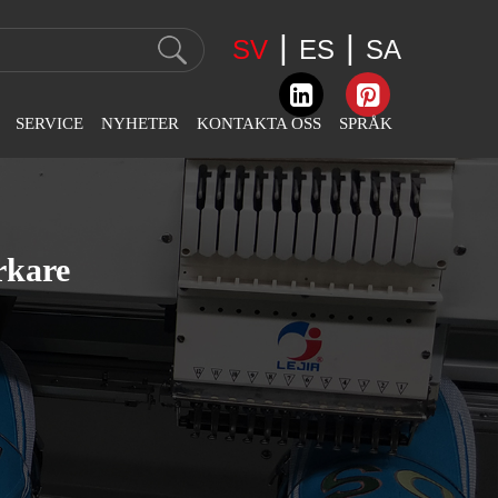
|
|
SV
ES
SA
SERVICE
NYHETER
KONTAKTA OSS
SPRÅK
riserad
Företagsnyheter
Kontaktinformation
English
n
Industri Nyheter
Feedback
عربى
rkare
sbroderimaskin
Utställningsnyheter
Español
or
Svenska
n
Slovák
 Chainstitch
n
Română
ejpning
Português
n