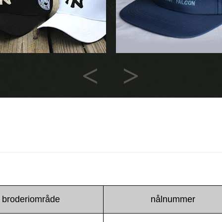
Previous
Next
broderiområde
nålnummer