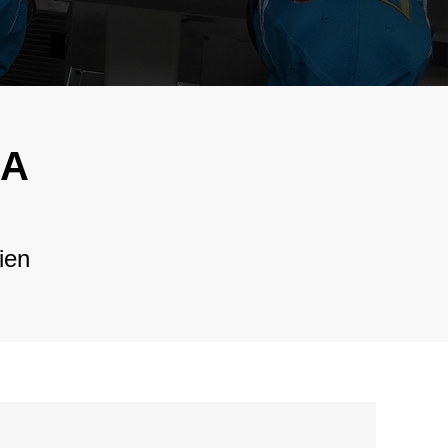
فارسی
e Hot Mixed
n
Bahasa Melayu
tionsblandad
Italiano
n
Deutsch
irt
RA
oderimaskin
Nederlands
ft
বাংলা
n
ien
ไทย
Tiếng Việt
한국어
日本語
Français