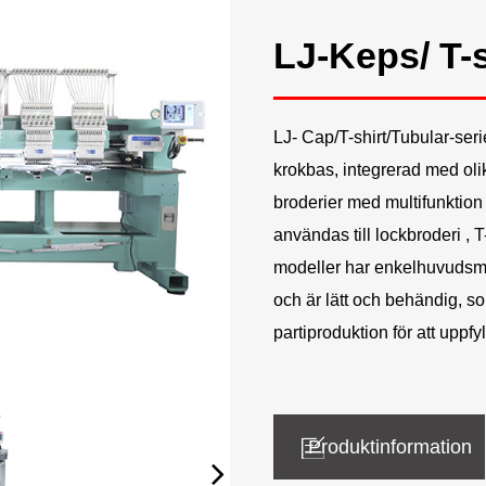
LJ-Keps/ T-s
LJ- Cap/T-shirt/Tubular-se
krokbas, integrerad med olik
broderier med multifunktion
användas till
lockbroderi
, 
modeller har enkelhuvudsma
och är lätt och behändig, so
partiproduktion för att uppfy
Produktinformation