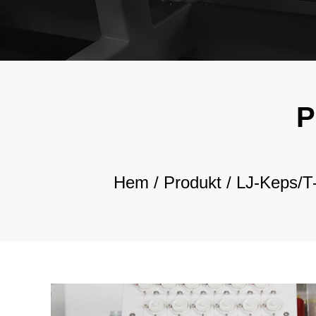
P
Hem
/
Produkt
/
LJ-Keps/T-