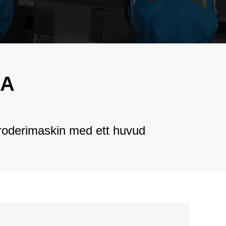
فارسی
e Hot Mixed
n
Bahasa Melayu
tionsblandad
Italiano
n
Deutsch
irt
RA
oderimaskin
Nederlands
ft
বাংলা
n
roderimaskin med ett huvud
ไทย
Tiếng Việt
한국어
日本語
Français