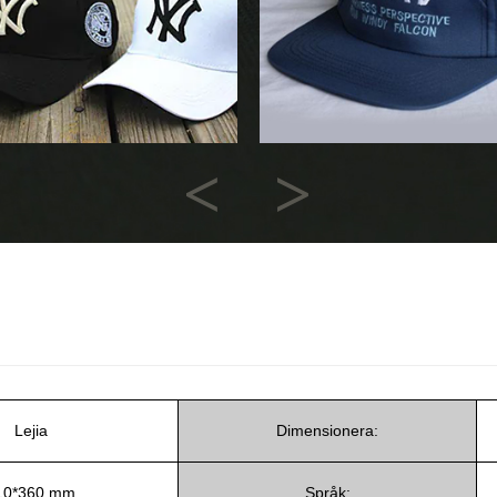
Previous
Next
Lejia
Dimensionera:
10*360 mm
Språk: