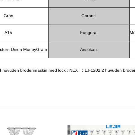
Grön
Garanti:
A15
Fungera:
Mö
estern Union MoneyGram
Ansökan:
huvuden broderimaskin med lock
;
NEXT：LJ-1202 2 huvuden broder