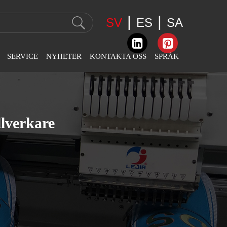
|
|
SV
ES
SA
SERVICE
NYHETER
KONTAKTA OSS
SPRÅK
riserad
Företagsnyheter
Kontaktinformation
English
n
Industri Nyheter
Feedback
عربى
lverkare
sbroderimaskin
Utställningsnyheter
Español
or
Svenska
n
Slovák
 Chainstitch
n
Română
ejpning
Português
n