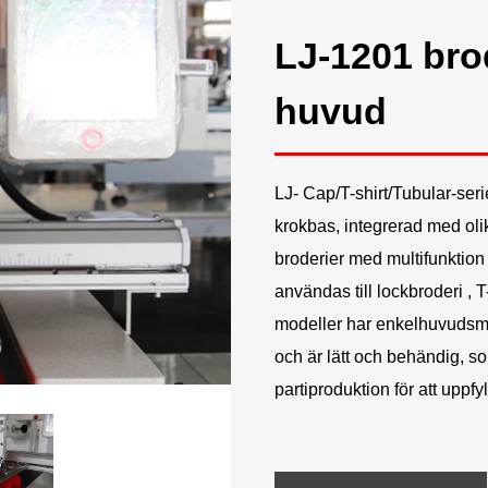
LJ-1201 bro
huvud
LJ- Cap/T-shirt/Tubular-se
krokbas, integrerad med olik
broderier med multifunktion
användas till
lockbroderi
, 
modeller har enkelhuvudsma
och är lätt och behändig, so
partiproduktion för att uppfy