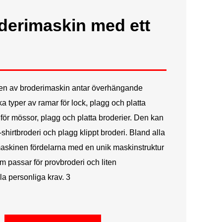
Русский
derimaskin med ett
Latine
rien av broderimaskin antar överhängande
a typer av ramar för lock, plagg och platta
 för mössor, plagg och platta broderier. Den kan
T-shirtbroderi och plagg klippt broderi. Bland alla
skinen fördelarna med en unik maskinstruktur
m passar för provbroderi och liten
lla personliga krav. 3