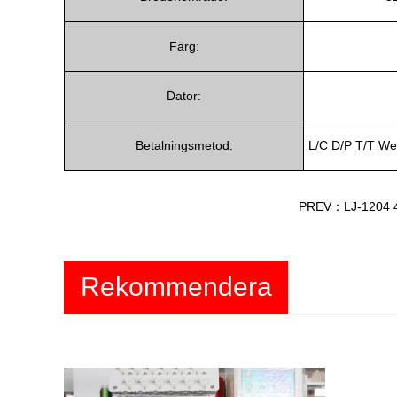
Färg:
Dator:
Betalningsmetod:
L/C D/P T/T W
PREV：LJ-1204 4 
Rekommendera
produkter