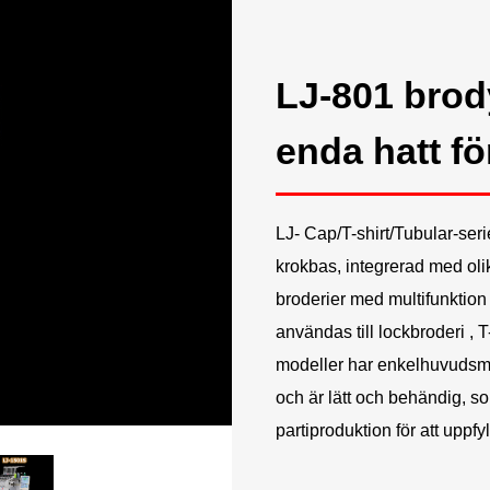
LJ-801 bro
enda hatt f
LJ- Cap/T-shirt/Tubular-se
krokbas, integrerad med olik
broderier med multifunktion
användas till
lockbroderi
, 
modeller har enkelhuvudsma
och är lätt och behändig, so
partiproduktion för att uppfy