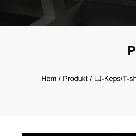
P
Hem
/
Produkt
/
LJ-Keps/T-sh