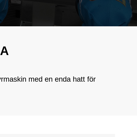
فارسی
e Hot Mixed
n
Bahasa Melayu
tionsblandad
Italiano
n
Deutsch
irt
RA
oderimaskin
Nederlands
ft
বাংলা
n
rmaskin med en enda hatt för
ไทย
Tiếng Việt
한국어
日本語
Français