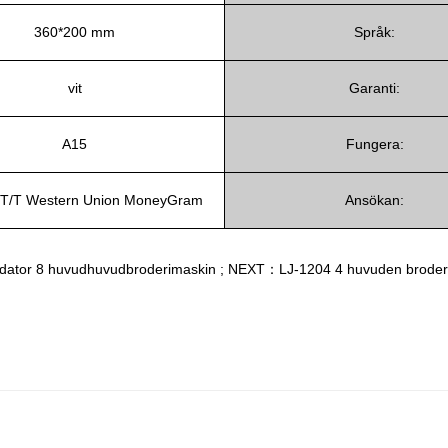
360*200 mm
Språk:
vit
Garanti:
A15
Fungera:
 T/T Western Union MoneyGram
Ansökan:
ator 8 huvudhuvudbroderimaskin
;
NEXT：LJ-1204 4 huvuden broderi