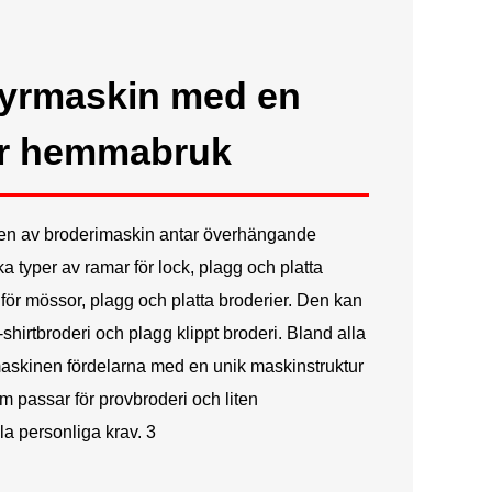
Русский
Latine
dyrmaskin med en
ör hemmabruk
rien av broderimaskin antar överhängande
a typer av ramar för lock, plagg och platta
 för mössor, plagg och platta broderier. Den kan
T-shirtbroderi och plagg klippt broderi. Bland alla
skinen fördelarna med en unik maskinstruktur
m passar för provbroderi och liten
lla personliga krav. 3