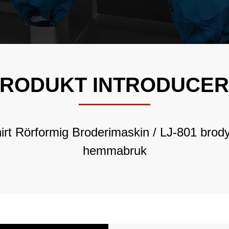
LJ-Rhineston
Broderimaski
LJ-Multifunk
Broderimaski
LJ-Keps/T-Sh
RODUKT INTRODUCE
Rörformig Br
LJ-Sprututskri
Broderimaski
irt Rörformig Broderimaskin
/
LJ-801 brody
hemmabruk