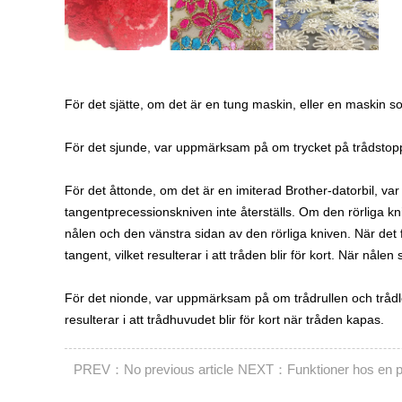
För det sjätte, om det är en tung maskin, eller en maskin so
För det sjunde, var uppmärksam på om trycket på trådstopp
För det åttonde, om det är en imiterad Brother-datorbil, v
tangentprecessionskniven inte återställs. Om den rörliga kn
nålen och den vänstra sidan av den rörliga kniven. När det f
tangent, vilket resulterar i att tråden blir för kort. När nå
För det nionde, var uppmärksam på om trådrullen och trådleda
resulterar i att trådhuvudet blir för kort när tråden kapas.
PREV：No previous article
NEXT：Funktioner hos en pr