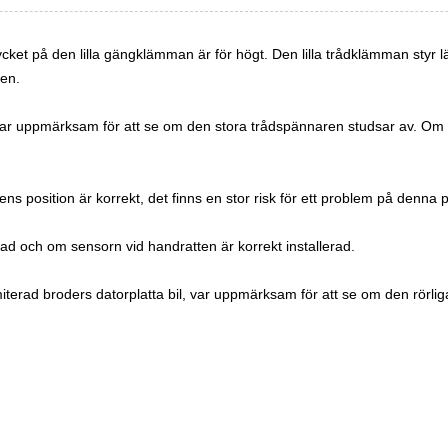
rycket på den lilla gängklämman är för högt. Den lilla trådklämman styr 
en.
ar uppmärksam för att se om den stora trådspännaren studsar av. Om de
position är korrekt, det finns en stor risk för ett problem på denna p
erad och om sensorn vid handratten är korrekt installerad.
imiterad broders datorplatta bil, var uppmärksam för att se om den rörliga