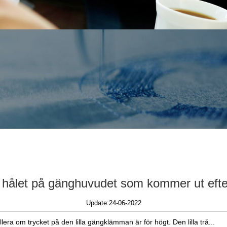
LJ-Rhineston
Broderimaski
LJ-Multifunkt
Broderimaski
LJ-Keps/T-Shi
Rörformig Br
LJ-Sprututskri
Broderimaski
 hålet på gänghuvudet som kommer ut efter 
Update:24-06-2022
lera om trycket på den lilla gängklämman är för högt. Den lilla trå...