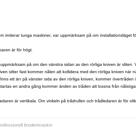
m imiterar tunga maskiner, var uppmärksam på om installationsläget för 
aren är för högt.
ar uppmärksam på om den vänstra sidan av den rörliga kniven är sliten.
iven sitter fast kommer nålen att kollidera med den rörliga kniven när 
inns ett ärr på vänster sida av den rörliga kniven, kommer övertråden in
len startas en andra gång kommer änden av tråden att lossna från nålsöga
ren är vertikala. Om vinkeln på trådrullen och trådledaren är för olika 
ofessionell broderimaskin