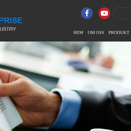
HEM
OM OSS
PRODUKT
Företagsprofil
LJ-Platt Dator
Broderimaski
Företagskultur
LJ-
Höghastighets
Företagets Ära
LJ-Paljettpärlo
Utvecklingshistoria
Broderimaski
LJ-Chenille &
Broderimaski
LJ-Coiling Te
Broderimaski