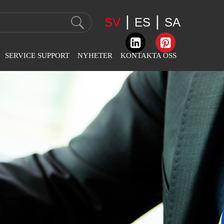
|
|
SV
ES
SA
SERVICE SUPPORT
NYHETER
KONTAKTA OSS
iserad
Företagsnyheter
Kontaktinformation
n
Industri Nyheter
Feedback
broderimaskin
Utställningsnyheter
r
n
 Chainstitch
n
jpning
n