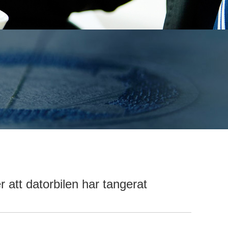
e Hot Mixed
n
ionsblandad
n
rt
oderimaskin
ft
n
att datorbilen har tangerat