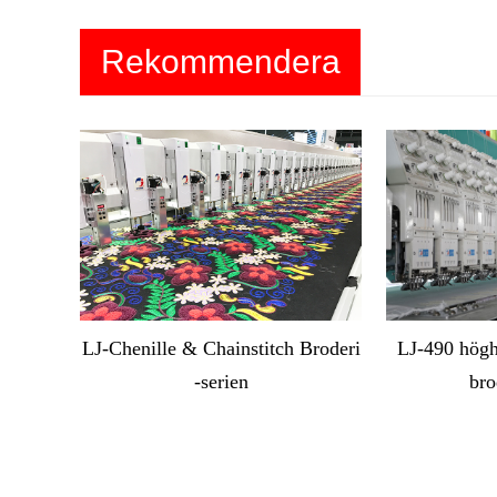
Rekommendera
produkter
LJ-Chenille & Chainstitch Broderi
LJ-490 högh
-serien
bro